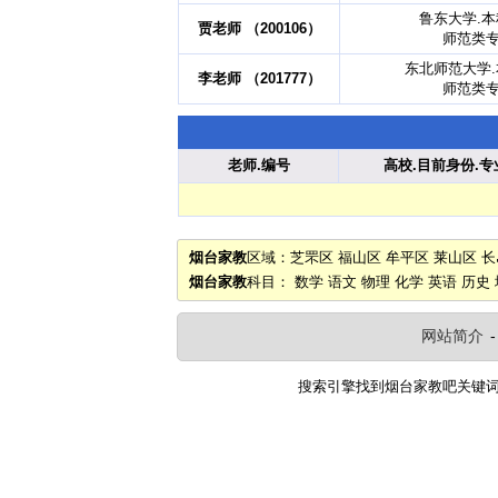
鲁东大学.
贾老师 （200106）
师范类
东北师范大学
李老师 （201777）
师范类
老师.编号
高校.目前身份.专
烟台家教
区域：
芝罘区
福山区
牟平区
莱山区
长
烟台家教
科目：
数学
语文
物理
化学
英语
历史
网站简介
搜索引擎找到
烟台家教吧
关键