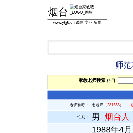
烟台
www.ytjj8.cn 诚信 专业 负责
首页
学员信息库
教员信息库
专
师范
家教老师搜索
科目:
老师称呼：
韦老师（
281533
）
男
烟台人
性别：
1988年4月