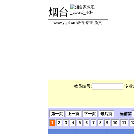
烟台
www.ytjj8.cn 诚信 专业 负责
首页
学员信息库
教员信息库
专
教员编号:
专业
第一页
上一页
下一页
最后页
当前第
1
2
3
4
5
6
7
8
9
10
11
1