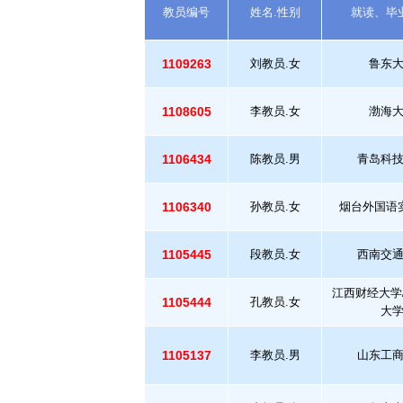
教员编号
姓名.性别
就读、毕
1109263
刘教员.女
鲁东
1108605
李教员.女
渤海
1106434
陈教员.男
青岛科
1106340
孙教员.女
烟台外国语
1105445
段教员.女
西南交
江西财经大学
1105444
孔教员.女
大
1105137
李教员.男
山东工