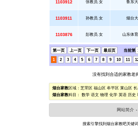
1103912
张教员.女
鲁东
1103911
孙教员.女
烟台
1103876
彭教员.女
山东体
第一页
上一页
下一页
最后页
当前第
1
2
3
4
5
6
7
8
9
10
11
1
没有找到合适的家教老
烟台家教
区域：
芝罘区
福山区
牟平区
莱山区
长
烟台家教
科目：
数学
语文
物理
化学
英语
历史
网站简介
搜索引擎找到
烟台家教吧
关键