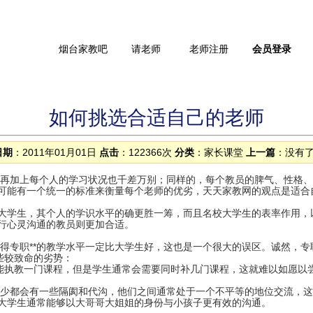
烟台家教吧
请老师
老师注册
会员登录
专职教员
明星教员库
教员图库
线上一对一
其它城市需求
如何挑选合适自己的老师
日期
：2011年01月01日
点击
：122366次
分类
：
家长课堂
上一篇
：没有了.
再加上每个人的学习状况也千差万别；同样的，每个教员的脾气、性格、
可能有一个统一的标准来衡量每个老师的优劣，天天家教网的观点是适合
学生，其个人的学识水平的确更胜一筹，而且名校大学生的表率作用，
行心灵沟通的教员则更加合适。
职**的教学水平一定比大学生好，这也是一个很大的误区。诚然，专职*
些较致命的劣势：
能执教一门课程，但是学生通常会需要同时补几门课程，这就难以如愿以
都会有一些隔阂和代沟，他们之间通常处于一个不平等的地位交流，这
大学生通常能够以大哥哥大姐姐的身份与小孩子更有效的沟通。