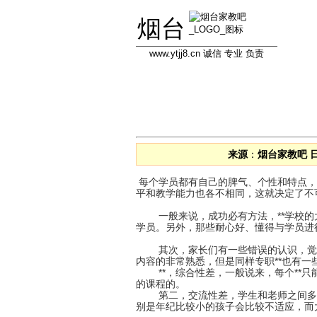
烟台
www.ytjj8.cn 诚信 专业 负责
首页
学员信息库
教员信息库
来源
：
烟台家教吧
每个学员都有自己的脾气、个性和特点，
平和教学能力也各不相同，这就决定了不
一般来说，成功必有方法，**学校的大
学员。另外，那些耐心好、懂得与学员进
其次，家长们有一些错误的认识，觉得专
内容的非常熟悉，但是同样专职**也有一
**，综合性差，一般说来，每个**只
的课程的。
第二，交流性差，学生和老师之间多少
别是年纪比较小的孩子会比较不适应，而