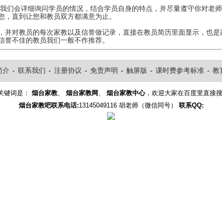
们会详细询问学员的情况，结合学员自身的特点，并尽量遵守你对老师
您，直到让您和教员双方都满意为止。
，并对教员的每次家教以及信誉做记录，直接在教员简历里面显示，也是
信誉不佳的教员我们一般不作推荐。
简介
-
联系我们
-
注册协议
-
免责声明
-
触屏版
-
课时费参考标准
-
教
关键词是：
烟台家教
、
烟台家教网
、
烟台家教中心
，欢迎大家在百度里直接
烟台家教吧联系电话:
13145049116 胡老师（微信同号）
联系QQ: