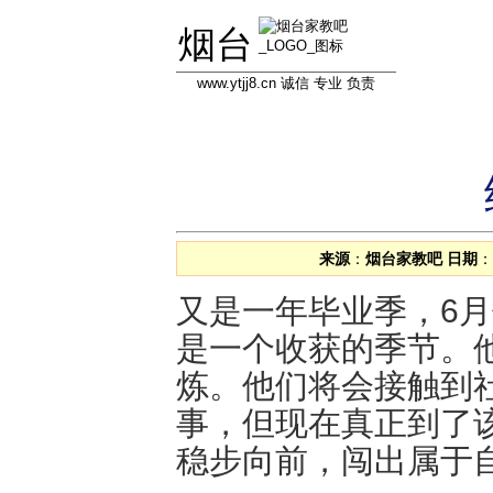
烟台
www.ytjj8.cn 诚信 专业 负责
首页
学员信息库
教员信息库
专
来源
：
烟台家教吧
日期
：
又是一年毕业季，6
是一个收获的季节。
炼。他们将会接触到
事，但现在真正到了
稳步向前，闯出属于